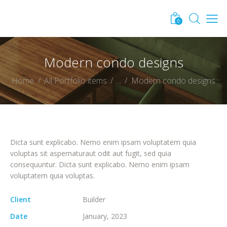
0
Modern condo designs
Home
All Portfolio items
...
Modern condo designs
Dicta sunt explicabo. Nemo enim ipsam voluptatem quia
voluptas sit aspernaturaut odit aut fugit, sed quia
consequuntur. Dicta sunt explicabo. Nemo enim ipsam
voluptatem quia voluptas.
Client
Builder
Date
January, 2023